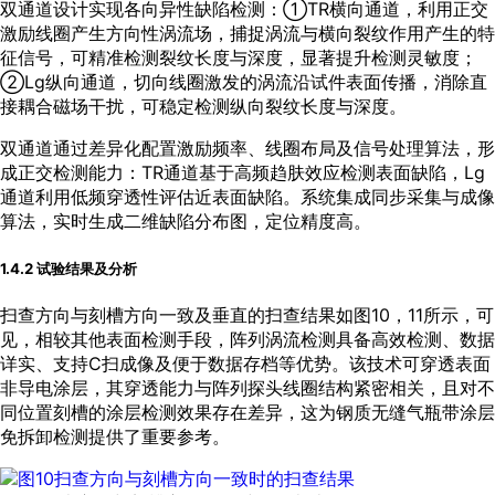
双通道设计实现各向异性缺陷检测：①TR横向通道，利用正交
激励线圈产生方向性涡流场，捕捉涡流与横向裂纹作用产生的特
征信号，可精准检测裂纹长度与深度，显著提升检测灵敏度；
②Lg纵向通道，切向线圈激发的涡流沿试件表面传播，消除直
接耦合磁场干扰，可稳定检测纵向裂纹长度与深度。
双通道通过差异化配置激励频率、线圈布局及信号处理算法，形
成正交检测能力：TR通道基于高频趋肤效应检测表面缺陷，Lg
通道利用低频穿透性评估近表面缺陷。系统集成同步采集与成像
算法，实时生成二维缺陷分布图，定位精度高。
1.4.2 试验结果及分析
扫查方向与刻槽方向一致及垂直的扫查结果如
图10
，
11
所示，可
见，相较其他表面检测手段，阵列涡流检测具备高效检测、数据
详实、支持C扫成像及便于数据存档等优势。该技术可穿透表面
非导电涂层，其穿透能力与阵列探头线圈结构紧密相关，且对不
同位置刻槽的涂层检测效果存在差异，这为钢质无缝气瓶带涂层
免拆卸检测提供了重要参考。