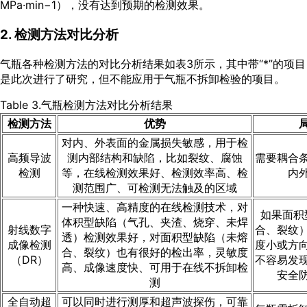
MPa·min−1），没有达到预期的检测效果。
2. 检测方法对比分析
气瓶各种检测方法的对比分析结果如
表3
所示，其中带“*”的项目
是此次进行了研究，但不能应用于气瓶不拆卸检验的项目。
Table 3.气瓶检测方法对比分析结果
检测方法
优势
对内、外表面的金属损失敏感，用于检
高频导波
测内部结构和缺陷，比如裂纹、腐蚀
需要耦合
检测
等，在线检测效果好、检测效率高、检
内
测范围广、可检测无法触及的区域
一种快速、高精度的在线检测技术，对
如果面积
体积型缺陷（气孔、夹渣、烧穿、未焊
射线数字
合、裂纹
透）检测效果好，对面积型缺陷（未熔
成像检测
度小或方
合、裂纹）也有很好的检出率，灵敏度
（DR）
不容易发
高、成像速度快、可用于在线不拆卸检
安全
测
全自动超
可以同时进行测厚和超声波探伤，可靠