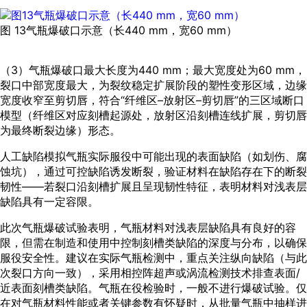
图 13气瓶爆破口示意（长440 mm，宽60 mm）
（3）气瓶爆破口最大长度为440 mm；最大宽度处为60 mm，
裂口中部宽度最大，为裂纹稳定扩展阶段的塑性变形区域，边缘
宽度收窄至剪切唇，符合“纤维区–放射区–剪切唇”的三区域断口
模型（纤维区对应刻槽起源处，放射区沿刻槽连线扩展，剪切唇
为最终断裂边缘）形态。
人工缺陷模拟气瓶实际服役中可能出现的表面缺陷（如划伤、腐
蚀坑），通过可控缺陷诱发断裂，验证材料在缺陷存在下的断裂
韧性——若裂口沿刻槽扩展且呈现韧性特征，表明材料对浅表层
缺陷具有一定容限。
此次气瓶爆破试验表明，气瓶材料对浅表层缺陷具有良好的容
限，但需在制造和使用中控制刻槽类缺陷的深度与分布，以确保
服役安全性。建议在实际气瓶检测中，重点关注纵向缺陷（与此
次裂口方向一致），采用相控阵超声或涡流检测技术排查表面/
近表面刻槽类缺陷。气瓶在役检验时，一般不进行爆破试验。仅
在对气瓶材料性能或者关键参数有怀疑时，从批量气瓶中抽样进