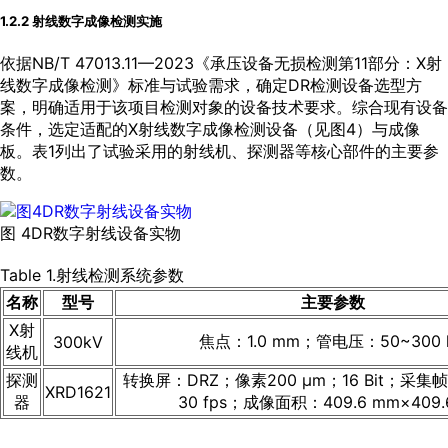
1.2.2 射线数字成像检测实施
依据NB/T 47013.11—2023《承压设备无损检测第11部分：X射
线数字成像检测》标准与试验需求，确定DR检测设备选型方
案，明确适用于该项目检测对象的设备技术要求。综合现有设备
条件，选定适配的X射线数字成像检测设备（见
图4
）与成像
板。
表1
列出了试验采用的射线机、探测器等核心部件的主要参
数。
图 4DR数字射线设备实物
Table 1.射线检测系统参数
名称
型号
主要参数
X射
焦点：1.0 mm；管电压：50~300 
300kV
线机
探测
转换屏：DRZ；像素200 μm；16 Bit；采集帧
XRD1621
器
30 fps；成像面积：409.6 mm×409.