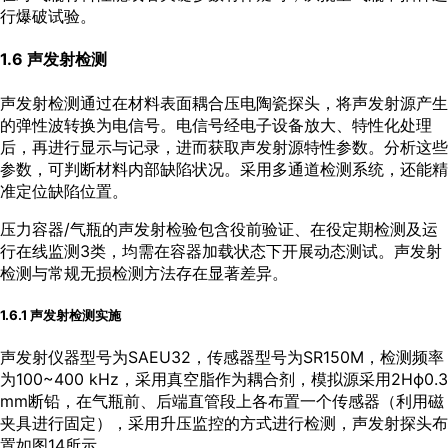
行爆破试验。
1.6 声发射检测
声发射检测通过在材料表面耦合压电陶瓷探头，将声发射源产生
的弹性波转换为电信号。电信号经电子设备放大、特性化处理
后，再进行显示与记录，进而获取声发射源特性参数。分析这些
参数，可判断材料内部缺陷状况。采用多通道检测系统，还能精
准定位缺陷位置。
压力容器/气瓶的声发射检验包含役前验证、在役定期检测及运
行在线监测3类，均需在容器加载状态下开展动态测试。声发射
检测与常规无损检测方法存在显著差异。
1.6.1 声发射检测实施
声发射仪器型号为SAEU32，传感器型号为SR150M，检测频率
为100~400 kHz，采用真空脂作为耦合剂，模拟源采用2Hϕ0.3
mm断铅，在气瓶前、后端直管段上各布置一个传感器（利用磁
夹具进行固定），采用升压监控的方式进行检测，声发射探头布
置如
图14
所示。