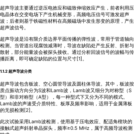
超声导波主要通过逆压电效应和磁致伸缩效应产生，前者利用压
电晶体在交变电场下产生机械变形，高频电压信号可激发超声
波；后者则基于铁磁性材料在高频磁场中发生形变的原理，产生
超声波信号。
超声导波是沿有限介质边界平面传播的弹性波，常用于管道轴向
检测。当管道出现腐蚀减薄时，导波在缺陷处产生反射、折射与
散射，部分能量波会被探头接收。通过分析回波信号的波幅与传
播距离，即可确定缺陷的位置与尺寸[
1
]。
1.1.2 超声导波分类
超声导波包含板波、空心圆管导波及圆柱体导波。其中，板波按
质点振动方向分为S波和Lamb波，Lamb波又细分为对称型（S
型）和非对称型（A型），每一种型式下又分为不同的模式。
Lamb波的声速受介质特性、板厚及频率影响，适用于金属薄板
的无损检测[
2
]。
此次试验采用Lamb波检测，使用基于压电效应、配适角楔块的
接触式超声斜射单晶探头，频率≥0.5 MHz，属于高频导波检测