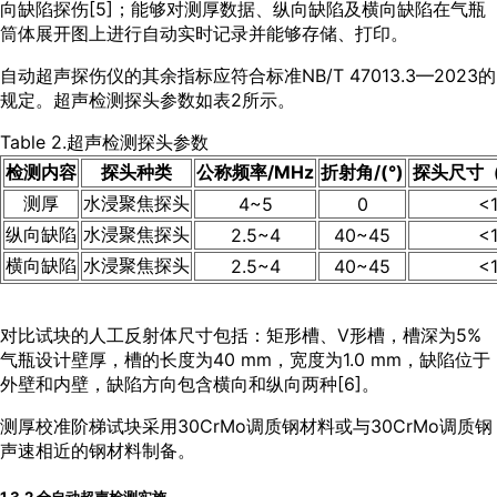
向缺陷探伤[
5
]；能够对测厚数据、纵向缺陷及横向缺陷在气瓶
筒体展开图上进行自动实时记录并能够存储、打印。
自动超声探伤仪的其余指标应符合标准NB/T 47013.3—2023的
规定。超声检测探头参数如
表2
所示。
Table 2.超声检测探头参数
检测内容
探头种类
公称频率/MHz
折射角/(°)
探头尺寸（
测厚
水浸聚焦探头
4~5
0
<
纵向缺陷
水浸聚焦探头
2.5~4
40~45
<
横向缺陷
水浸聚焦探头
2.5~4
40~45
<
对比试块的人工反射体尺寸包括：矩形槽、V形槽，槽深为5%
气瓶设计壁厚，槽的长度为40 mm，宽度为1.0 mm，缺陷位于
外壁和内壁，缺陷方向包含横向和纵向两种[
6
]。
测厚校准阶梯试块采用30CrMo调质钢材料或与30CrMo调质钢
声速相近的钢材料制备。