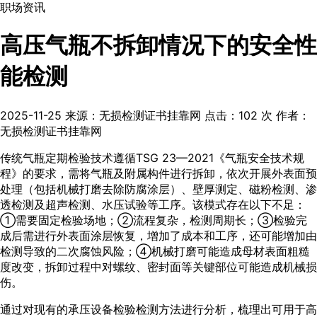
职场资讯
高压气瓶不拆卸情况下的安全性
能检测
2025-11-25
来源：无损检测证书挂靠网
点击：
102
次
作者：
无损检测证书挂靠网
传统气瓶定期检验技术遵循TSG 23—2021《气瓶安全技术规
程》的要求，需将气瓶及附属构件进行拆卸，依次开展外表面预
处理（包括机械打磨去除防腐涂层）、壁厚测定、磁粉检测、渗
透检测及超声检测、水压试验等工序。该模式存在以下不足：
①需要固定检验场地；②流程复杂，检测周期长；③检验完
成后需进行外表面涂层恢复，增加了成本和工序，还可能增加由
检测导致的二次腐蚀风险；④机械打磨可能造成母材表面粗糙
度改变，拆卸过程中对螺纹、密封面等关键部位可能造成机械损
伤。
通过对现有的承压设备检验检测方法进行分析，梳理出可用于高