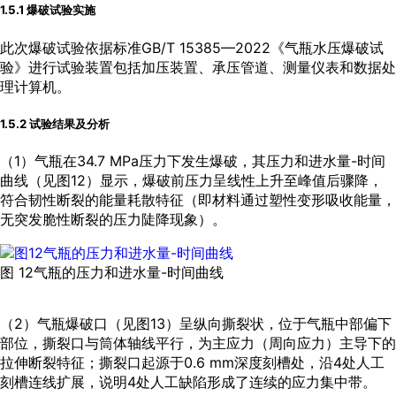
1.5.1 爆破试验实施
此次爆破试验依据标准GB/T 15385—2022《气瓶水压爆破试
验》进行试验装置包括加压装置、承压管道、测量仪表和数据处
理计算机。
1.5.2 试验结果及分析
（1）气瓶在34.7 MPa压力下发生爆破，其压力和进水量-时间
曲线（见
图12
）显示，爆破前压力呈线性上升至峰值后骤降，
符合韧性断裂的能量耗散特征（即材料通过塑性变形吸收能量，
无突发脆性断裂的压力陡降现象）。
图 12气瓶的压力和进水量-时间曲线
（2）气瓶爆破口（见
图13
）呈纵向撕裂状，位于气瓶中部偏下
部位，撕裂口与筒体轴线平行，为主应力（周向应力）主导下的
拉伸断裂特征；撕裂口起源于0.6 mm深度刻槽处，沿4处人工
刻槽连线扩展，说明4处人工缺陷形成了连续的应力集中带。