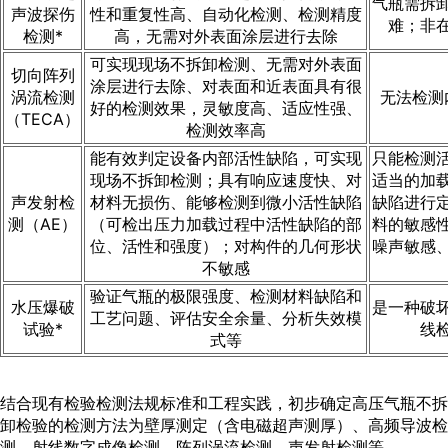
气瓶需拆
声波探伤
性和重复性高、自动化检测、检测精度
难；非
检测*
高，无需对外表面涂层进行去除
可实现现场不拆卸检测、无需对外表面
切向阵列
涂层进行去除、对表面和近表面具有很
涡流检测
无法检测
好的检测效果，灵敏度高、适应性强、
（TECA）
检测效率高
能有效判定设备内部活性缺陷，可实现
只能检测
现场不拆卸检测；具有响应速度快、对
适当的加
声发射检
材料无损伤、能够检测到微小活性缺陷
缺陷进行
测（AE）
（可检出压力加载过程中活性缺陷的部
料的敏感
位、活性和强度）；对构件的几何形状
噪声敏感
不敏感
验证气瓶的极限强度、检测材料缺陷和
水压爆破
是一种破
工艺问题、评估安全余量、分析失效模
试验*
线
式等
结合现有检验检测法规标准和工程实践，初步确定高压气瓶不拆
卸检验的检测方法为壁厚测定（含电磁超声测厚）、高频导波检
测、射线数字成像检测、阵列涡流检测、声发射检测等。