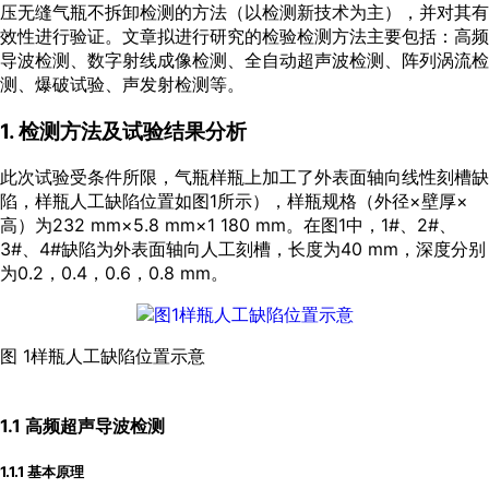
压无缝气瓶不拆卸检测的方法（以检测新技术为主），并对其有
效性进行验证。文章拟进行研究的检验检测方法主要包括：高频
导波检测、数字射线成像检测、全自动超声波检测、阵列涡流检
测、爆破试验、声发射检测等。
1. 检测方法及试验结果分析
此次试验受条件所限，气瓶样瓶上加工了外表面轴向线性刻槽缺
陷，样瓶人工缺陷位置如
图1
所示），样瓶规格（外径×壁厚×
高）为232 mm×5.8 mm×1 180 mm。在
图1
中，1#、2#、
3#、4#缺陷为外表面轴向人工刻槽，长度为40 mm，深度分别
为0.2，0.4，0.6，0.8 mm。
图 1样瓶人工缺陷位置示意
1.1 高频超声导波检测
1.1.1 基本原理