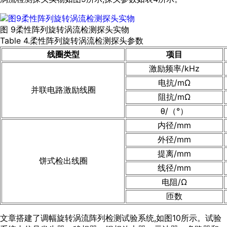
图 9柔性阵列旋转涡流检测探头实物
Table 4.柔性阵列旋转涡流检测探头参数
线圈类型
项目
激励频率/kHz
电抗/mΩ
并联电路激励线圈
阻抗/mΩ
θ/（°）
内径/mm
外径/mm
提离/mm
饼式检出线圈
线径/mm
电阻/Ω
匝数
文章搭建了调幅旋转涡流阵列检测试验系统,如
图10
所示。试验