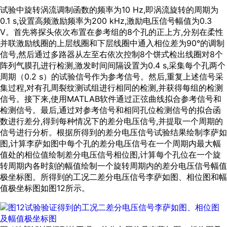
试验中旋转涡流调制函数的频率为10 Hz,即涡流旋转的周期为
0.1 s,设置高频激励频率为200 kHz,激励电压信号幅值为0.3
V。首先将探头依次布置在参考组的8个孔的正上方,分别在柔性
并联激励线圈的上层线圈和下层线圈中通入相位差为90°的调制
信号,然后通过多路器从左至右依次控制8个饼式检出线圈对8个
阵列气膜孔进行检测,激发时间间隔设置为0.4 s,采集每个孔两个
周期（0.2 s）的试验信号作为参考信号。然后,重复上述信号采
集过程,对有孔周裂纹测试组进行相同的检测,并获得每组的检测
信号。接下来,使用MATLAB软件通过正弦曲线拟合参考信号和
检测信号。最后,通过对参考信号和相同孔位检测信号的拟合函
数进行差分,得到每种情况下的差分电压信号,并提取一个周期的
信号进行分析。根据所得到的差分电压信号试验结果绘制李萨如
图,计算李萨如图中每个孔的差分电压信号在一个周期内最大幅
值处的相位值绘制差分电压信号相位图,计算每个孔位在一个旋
转周期内各时刻的幅值绘制一个旋转周期内的差分电压信号幅值
极坐标图。所得到的工况二差分电压信号李萨如图、相位图和幅
值极坐标图如
图12
所示。