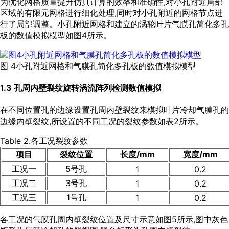
为优化网格质量提升仿真计算的效率和准确性,对小孔附近局部
区域的有限元网格进行细化处理,同时对小孔附近的网格节点进
行了局部调整。小孔附近网格和建立的涡轮叶片气膜孔简化多孔
板的数值模拟模型如
图4
所示。
图 4小孔附近网格和气膜孔简化多孔板的数值模拟模型
1.3 孔周内壁裂纹旋转涡流阵列检测数值模拟
在不同位置孔的边缘设置孔周内壁裂纹来模拟叶片冷却气膜孔的
边缘内壁裂纹,所设置的不同工况的裂纹参数如
表2
所示。
Table 2.各工况裂纹参数
项目
裂纹位置
长度/mm
宽度/mm
工况一
5号孔
1
0.2
工况二
3号孔
1
0.2
工况三
1号孔
1
0.2
各工况的气膜孔周内壁裂纹位置及尺寸示意如
图5
所示,图中灰色