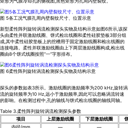
矩形为气膜冷却孔的侧视图,黑色矩形为孔周内壁裂纹。
图 5各工况气膜孔周内壁裂纹尺寸、位置示意
新型柔性阵列旋转涡流检测探头实物及结构示意如
图6
所示,该探
头由柔性并联激励线圈、饼式检出线圈和柔性硅胶垫板3部分组
成,其中柔性硅胶垫板上的挖槽用于固定激励线圈和检出线圈的
连接电路。柔性并联激励线圈由上下两层激励线圈构成,检出线
圈由8个饼式线圈按照“一”字形排布。
图 6柔性阵列旋转涡流检测探头实物及结构示意
探头的参数如
表3
所示。激励线圈的激励频率为200 kHz,旋转涡
流的旋转频率为10 Hz,远小于激励频率,因此可以忽略涡流转速
的影响。在检测过程中,孔的轴线与饼式检出线圈的轴线同轴。
Table 3.柔性阵列旋转涡流检测探头参数
项目
上层激励线圈
下层激励线圈
内径/mm
—
—