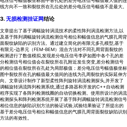
电压信号幅值极坐标图中各孔处的差分电压信号幅值最大值的连
线方向不一致和裂纹所在孔位处的差分电压信号幅值不是最大。
3.
无损检测挂证网
结论
文章提出了基于调幅旋转涡流技术的柔性阵列涡流检测方法,以
及基于阵列调幅旋转涡流检测信号相位和幅值信息的气膜孔周背
面裂纹缺陷的识别方法。通过建立简化的有限元多孔模型,基于
有限元-边界元（FEM-BEM）混合方法对不同孔周背面裂纹的
检测进行了数值模拟,发现差分电压信号李萨如图中各个孔的差
分检测信号相位值会在裂纹所在孔附近发生突变,差分检测信号
的相位值在裂纹所在孔处为局部极值；差分电压信号幅值极坐标
图中裂纹所在孔的幅值最大值间的连线为孔周裂纹的实际延伸方
向。文章设计制作了新型柔性阵列旋转涡流检测探头,并开发了
调幅旋转涡流阵列检测系统,通过多路器和开发的C++自动检测
程序实现了各阵列检测线圈的自动切换检测。使用所设计的涡流
检测探头和阵列检测系统开展了基于阵列调幅旋转涡流检测信号
相位信息的缺陷识别方法的验证试验,试验结果验证了所提出的
基于差分电压信号相位和幅值信息的气膜孔周背面裂纹缺陷识别
方法的有效性。