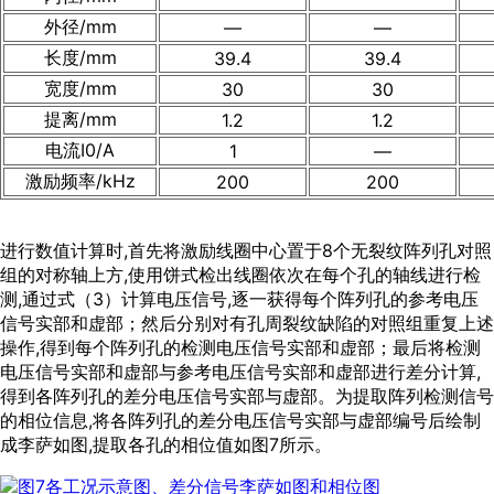
外径/mm
—
—
长度/mm
39.4
39.4
宽度/mm
30
30
提离/mm
1.2
1.2
电流I0/A
1
—
激励频率/kHz
200
200
进行数值计算时,首先将激励线圈中心置于8个无裂纹阵列孔对照
组的对称轴上方,使用饼式检出线圈依次在每个孔的轴线进行检
测,通过式（3）计算电压信号,逐一获得每个阵列孔的参考电压
信号实部和虚部；然后分别对有孔周裂纹缺陷的对照组重复上述
操作,得到每个阵列孔的检测电压信号实部和虚部；最后将检测
电压信号实部和虚部与参考电压信号实部和虚部进行差分计算,
得到各阵列孔的差分电压信号实部与虚部。为提取阵列检测信号
的相位信息,将各阵列孔的差分电压信号实部与虚部编号后绘制
成李萨如图,提取各孔的相位值如
图7
所示。