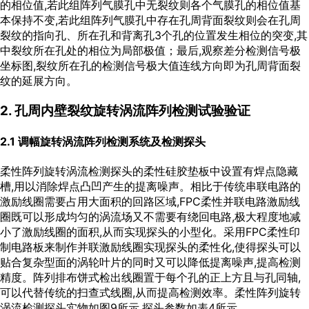
的相位值,若此组阵列气膜孔中无裂纹则各个气膜孔的相位值基
本保持不变,若此组阵列气膜孔中存在孔周背面裂纹则会在孔周
裂纹的指向孔、所在孔和背离孔3个孔的位置发生相位的突变,其
中裂纹所在孔处的相位为局部极值；最后,观察差分检测信号极
坐标图,裂纹所在孔的检测信号极大值连线方向即为孔周背面裂
纹的延展方向。
2. 孔周内壁裂纹旋转涡流阵列检测试验验证
2.1 调幅旋转涡流阵列检测系统及检测探头
柔性阵列旋转涡流检测探头的柔性硅胶垫板中设置有焊点隐藏
槽,用以消除焊点凸凹产生的提离噪声。相比于传统串联电路的
激励线圈需要占用大面积的回路区域,FPC柔性并联电路激励线
圈既可以形成均匀的涡流场又不需要有绕回电路,极大程度地减
小了激励线圈的面积,从而实现探头的小型化。采用FPC柔性印
制电路板来制作并联激励线圈实现探头的柔性化,使得探头可以
贴合复杂型面的涡轮叶片的同时又可以降低提离噪声,提高检测
精度。阵列排布饼式检出线圈置于每个孔的正上方且与孔同轴,
可以代替传统的扫查式线圈,从而提高检测效率。柔性阵列旋转
涡流检测探头实物如
图9
所示,探头参数如
表4
所示。