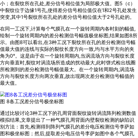
小；在裂纹所在孔处,差分信号相位值为局部极大值。
图5
（c）
中裂纹位于边缘1号孔,使得差分信号相位值仅在1和2号孔处发生
突变,其中1号裂纹所在孔处的差分信号相位值大于2号孔处的。
在同一工况下,计算每个气膜孔在一个旋转周期内各时刻的幅值,
绘制一个旋转周期内的差分检测信号幅值极坐标图,结果如
图8
所
示。由
图8
可以看出,在3种工况下裂纹所在孔的差分检测信号幅
值最大值的连线与实际的裂纹长度方向一致,均与水平方向的夹
角为0°。这是由于在一个旋转周期内,当涡流场方向与裂纹长度
方向垂直时,裂纹对涡流场所造成的扰动最大,此时饼式检出线圈
所检测到的差分检测信号幅值最大。在一个旋转周期内,涡流场
方向与裂纹长度方向两次垂直,故出现两次差分检测信号幅值的
最大值。
图 8各工况差分信号极坐标图
通过比较讨论3种工况下的孔周背面裂纹旋转涡流阵列检测数值
模拟结果,文章提出了一种气膜孔周背面内壁裂纹检测的缺陷识
别方法：首先,检测得到阵列气膜孔的差分电压检测信号李萨如
图和极坐标图；然后,提取差分电压信号李萨如图中各个气膜孔