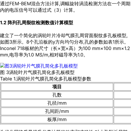
通过FEM-BEM混合方法计算,调幅旋转涡流检测方法在一个周期
内的电压信号可以通过式（3）计算。
1.2 阵列孔周裂纹检测数值计算模型
建立了一个简化的涡轮叶片冷却气膜孔周背面裂纹多孔板模型,
如
图3
所示。8个孔沿板的y方向均匀分布,孔的参数如
表1
所示。
Inconel 718板材的尺寸（长×宽×高）为100 mm×100 mm×1.2
mm,电导率为1.0 MS/m,相对磁导率为1.0。
图 3涡轮叶片气膜孔简化多孔板模型
Table 1.涡轮叶片气膜孔简化多孔板模型参数
项目
孔数
孔径/mm
孔间距/mm
板厚/mm