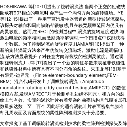
HOSHIKAWA 等[
10
-
11
]提出了旋转涡流法,当两个正交的励磁线
圈载有90°相位的电流时,会产生一个均匀方向的旋转磁场。YE
等[
12
-
15
]提出了一种用于蒸汽发生器管道的新型旋转涡流探头,
该探头对轴向和周向缺陷都很敏感,且在较宽频率范围内仍具有
高灵敏度。然而,在RECT的检测过程中,涡流的旋转速度过快,与
激励电流的频率相同,而激励频率解调时,一个扫描点中仅能获得
一个数据。为了控制涡流的旋转速度,HAMIA等[
16
]提出了一种
新的旋转涡流方法来产生伪旋转交流磁场。激励电流是调幅电
流,该方法显著提升了对任意方向深裂纹的检测灵敏度。通过调
制旋转涡流,LIU等[
17
]提出了一个新的特征参数来表征非铁磁性
和铁磁性材料中所有具有不同分布角的裂纹。朱玉龙等[
18
]基于
有限元-边界元 （Finite element-boundary element,FEM-
BEM）混合代码开发出了调幅旋转涡流（Amplitude
modulation rotating eddy current testing,AMRECT）的数值
模拟方案,发现AMRECT对于检测单孔边缘不同尺寸和方向的裂
纹非常有效。实际的涡轮叶片有着复杂的曲率结构且气膜冷却孔
数量多达数十至上百个,因此研究适合涡轮叶片表面密集气膜冷
却孔周表面及背面裂纹的柔性阵列检测探头十分必要。
文章探究了基于调幅旋转涡流检测技术的柔性阵列检测探头及阵