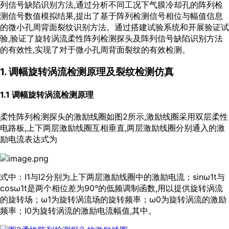
列信号缺陷识别方法,通过分析不同工况下气膜冷却孔的阵列检
测信号数值模拟结果,提出了基于阵列检测信号相位与幅值信息
的微小孔周背面裂纹识别方法。通过搭建试验系统和开展验证试
验,验证了旋转涡流柔性阵列检测探头及阵列信号缺陷识别方法
的有效性,实现了对于微小孔周背面裂纹的有效检测。
1. 调幅旋转涡流检测原理及裂纹检测仿真
1.1 调幅旋转涡流检测原理
柔性阵列检测探头的激励线圈如
图2
所示,激励线圈采用双层柔性
电路板,上下两层激励线圈互相垂直,两层激励线圈分别通入的激
励电流表达式为
式中：I1与I2分别为上下两层激励线圈中的激励电流；sinω1t与
cosω1t是两个相位差为90°的低频调制函数,用以提供旋转涡流
的旋转场；ω1为旋转涡流场的旋转频率；ω0为旋转涡流的激励
频率；I0为旋转涡流的激励电流幅值,其中。