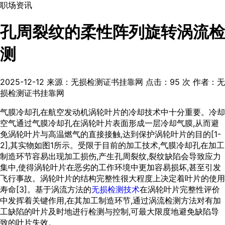
职场资讯
孔周裂纹的柔性阵列旋转涡流检
测
2025-12-12
来源：无损检测证书挂靠网
点击：
95
次
作者：无
损检测证书挂靠网
气膜冷却孔在航空发动机涡轮叶片的冷却技术中十分重要。冷却
空气通过气膜冷却孔在涡轮叶片表面形成一层冷却气膜,从而避
免涡轮叶片与高温燃气的直接接触,达到保护涡轮叶片的目的[
1
-
2
],其实物如
图1
所示。受限于目前的加工技术,气膜冷却孔在加工
制造环节容易出现加工损伤,产生孔周裂纹,裂纹缺陷会导致应力
集中,使得涡轮叶片在恶劣的工作环境中更加容易损坏,甚至引发
飞行事故。涡轮叶片的结构完整性很大程度上决定着叶片的使用
寿命[
3
]。基于涡流方法的
无损检测技术
在涡轮叶片完整性评价
中发挥着关键作用,在其加工制造环节,通过涡流检测方法对有加
工缺陷的叶片及时地进行检测与控制,可最大限度地避免缺陷导
致的叶片失效。