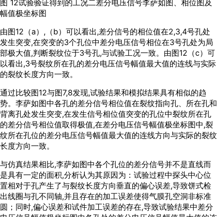
图 12试验验证得到的工况二差分电压信号李萨如图、相位图及
幅值极坐标图
由
图12
（a）,（b）可以看出,差分信号的相位值在2,3,4号孔处
发生突变,在突变的3个孔位中差分电压信号相位在3号孔处为局
部极大值,判断裂纹位于3号孔,与试验工况一致。由
图12
（c）可
以看出,3号裂纹所在孔的差分电压信号幅值最大值的连线与实际
的裂纹长度方向一致。
通过比较
图12
与
图7
,
8
发现,试验结果和模拟结果具有相似的趋
势。李萨如图中各孔的差分信号相位值在裂纹指向孔、所在孔和
背离孔处发生突变,在发生信号相位值突变的孔位中裂纹所在孔
的差分信号相位值取得极值,在差分电压信号幅值极坐标图中,裂
纹所在孔位的差分电压信号幅值最大值的连线方向与实际的裂纹
长度方向一致。
与仿真结果相比,李萨如图中各个孔位的差分信号并不是直线而
是具有一定的面积,分析认为其原因为：试验过程中探头中心位
置相对于孔产生了与裂纹长度方向垂直的偏心误差,导致饼式检
出线圈与孔不同轴,并且存在的加工误差使得气膜孔空洞非标准
圆；同时,偏心误差和试件加工误差的存在,导致试验结果中差分