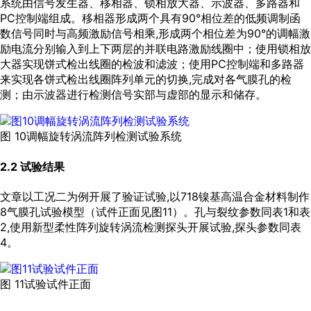
系统由信号发生器、移相器、锁相放大器、示波器、多路器和
PC控制端组成。移相器形成两个具有90°相位差的低频调制函
数信号同时与高频激励信号相乘,形成两个相位差为90°的调幅激
励电流分别输入到上下两层的并联电路激励线圈中；使用锁相放
大器实现饼式检出线圈的检波和滤波；使用PC控制端和多路器
来实现各饼式检出线圈阵列单元的切换,完成对各气膜孔的检
测；由示波器进行检测信号实部与虚部的显示和储存。
图 10调幅旋转涡流阵列检测试验系统
2.2 试验结果
文章以工况二为例开展了验证试验,以718镍基高温合金材料制作
8气膜孔试验模型（试件正面见
图11
）。孔与裂纹参数同
表1
和
表
2
,使用新型柔性阵列旋转涡流检测探头开展试验,探头参数同
表
4
。
图 11试验试件正面