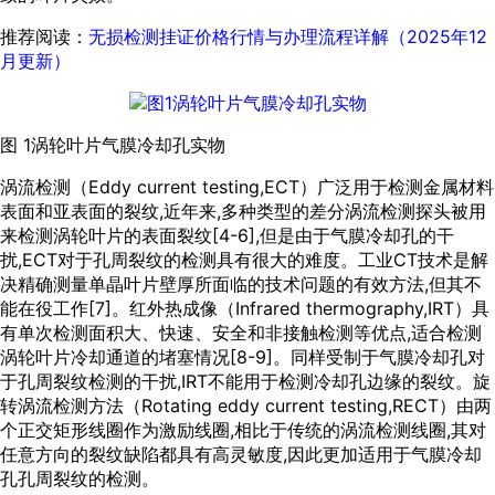
推荐阅读：
无损检测挂证价格行情与办理流程详解（2025年12
月更新）
图 1涡轮叶片气膜冷却孔实物
涡流检测（Eddy current testing,ECT）广泛用于检测金属材料
表面和亚表面的裂纹,近年来,多种类型的差分涡流检测探头被用
来检测涡轮叶片的表面裂纹[
4
-
6
],但是由于气膜冷却孔的干
扰,ECT对于孔周裂纹的检测具有很大的难度。工业CT技术是解
决精确测量单晶叶片壁厚所面临的技术问题的有效方法,但其不
能在役工作[
7
]。红外热成像（Infrared thermography,IRT）具
有单次检测面积大、快速、安全和非接触检测等优点,适合检测
涡轮叶片冷却通道的堵塞情况[
8
-
9
]。同样受制于气膜冷却孔对
于孔周裂纹检测的干扰,IRT不能用于检测冷却孔边缘的裂纹。旋
转涡流检测方法（Rotating eddy current testing,RECT）由两
个正交矩形线圈作为激励线圈,相比于传统的涡流检测线圈,其对
任意方向的裂纹缺陷都具有高灵敏度,因此更加适用于气膜冷却
孔孔周裂纹的检测。