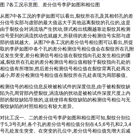
图 7各工况示意图、差分信号李萨如图和相位图
从
图7
中各工况的李萨如图可以看出,裂纹所在孔及其相邻孔的差
分信号实部与虚部的最大值远大于其他远离裂纹的孔位的,这是
由于裂纹会对涡流场产生扰动,饼式检出线圈越靠近裂纹其检测
信号受到的涡流扰动也就越大,所获得的差分检测信号实部与虚
部的值就越大。从
图7
中各工况的差分信号相位图可以看出,所提
取的李萨如图中各个孔的差分检测信号相位值会在裂纹所在孔附
近发生突变,差分检测信号相位值在裂纹指向孔处发生相位的骤
减,裂纹所在孔处的差分检测信号相位值相较于裂纹指向孔处的
相位值有所增加,然后差分检测信号相位值在裂纹背离孔处再次
减小,即差分检测信号相位值在裂纹所在孔处表现为局部极值。
检测信号的相位信息反映被检试件的深度信息,由于被检裂纹缺
陷为孔周背部内壁裂纹,涡流场的扰动是被检试件深度尺度上内
部的裂纹缺陷导致的,这就使得有裂纹缺陷的检测信号相位与无
裂纹缺陷的对照组相位有较大差异。
对比工况一、二的差分信号李萨如图和相位图可知,裂纹分别位
于5,3号孔时,各个孔的差分信号相位值分别在4,5,6号孔和2,3,4
号孔处发生突变。在突变的孔位中,差分信号相位值先增大后减