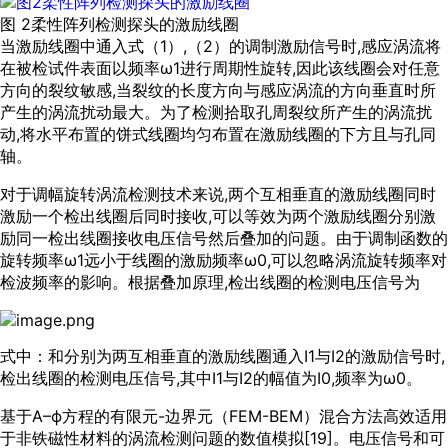
图 2柔性阵列检测探头的激励线圈
当激励线圈中通入式（1）,（2）的调制激励信号时,感应涡流将
在被检试件表面以频率ω1进行周期性旋转,因此该线圈会对任意
方向的裂纹敏感,当裂纹的长度方向与感应涡流的方向垂直时所
产生的涡流扰动最大。为了检测拾取孔周裂纹所产生的涡流扰
动,将水平布置的饼式线圈均匀布置在激励线圈的下方且与孔同
轴。
对于调幅旋转涡流检测技术来说,两个互相垂直的激励线圈同时
激励一个检出线圈后同时接收,可以等效为两个激励线圈分别激
励同一检出线圈接收电压信号然后叠加的问题。由于调制函数的
旋转频率ω1远小于线圈的激励频率ω0,可以忽略涡流旋转频率对
检波频率的影响。根据叠加原理,检出线圈的检测电压信号为
式中：和分别为两互相垂直的激励线圈通入I1与I2的激励信号时,
检出线圈的检测电压信号,其中I1与I2的幅值为I0,频率为ω0。
基于A–ϕ方程的有限元-边界元（FEM-BEM）混合方法高效适用
于非铁磁性材料的涡流检测问题的数值模拟[
19
]。电压信号和可