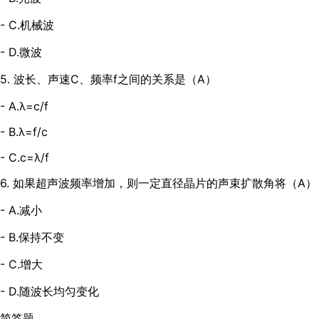
- C.机械波
- D.微波
5. 波长、声速C、频率f之间的关系是（A）
- A.λ=c/f
- B.λ=f/c
- C.c=λ/f
6. 如果超声波频率增加，则一定直径晶片的声束扩散角将（A）
- A.减小
- B.保持不变
- C.增大
- D.随波长均匀变化
简答题